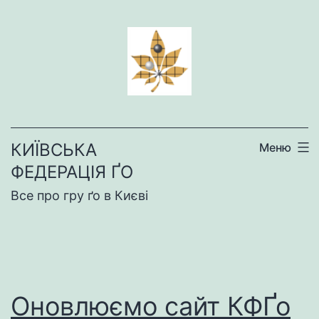
Перейти
до
вмісту
КИЇВСЬКА
Меню
ФЕДЕРАЦІЯ ҐО
Все про гру ґо в Києві
Оновлюємо сайт КФҐо