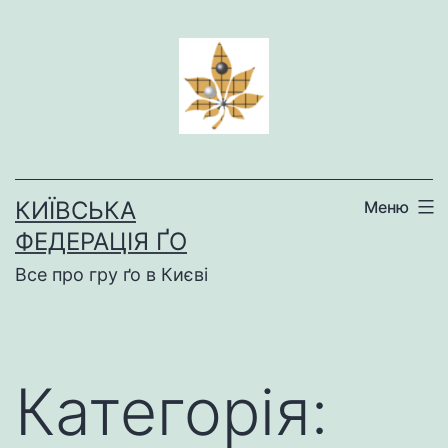
Перейти
до
вмісту
КИЇВСЬКА
Меню
ФЕДЕРАЦІЯ ҐО
Все про гру ґо в Києві
Категорія: