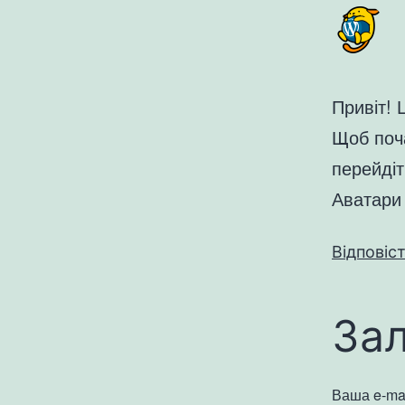
Привіт! 
Щоб поча
перейдіт
Аватари 
Відповіс
За
Ваша e-ma