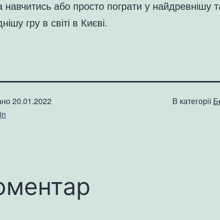
 навчитись або просто пограти у найдревнішу т
нішу гру в світі в Києві.
ано
20.01.2022
В категорії
Б
in
оментар