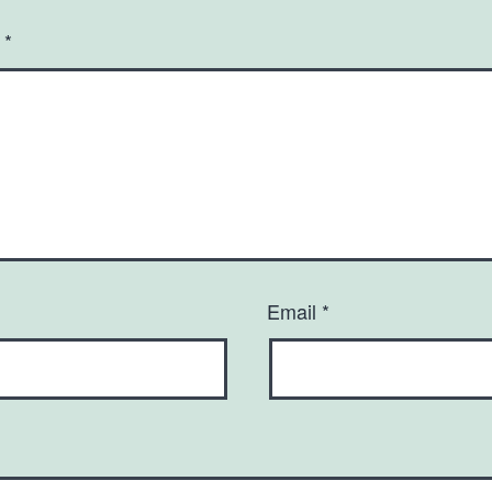
р
*
Email
*