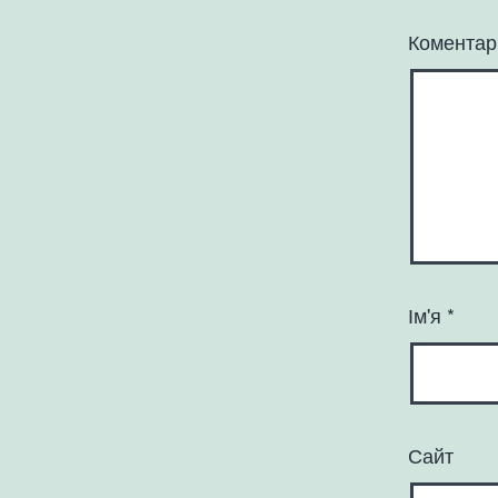
Комента
Ім'я
*
Сайт