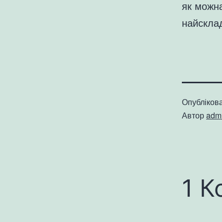
як можна
найсклад
Опубліков
Автор
adm
1 К