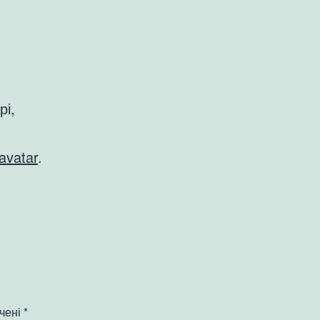
рі,
avatar
.
ачені
*