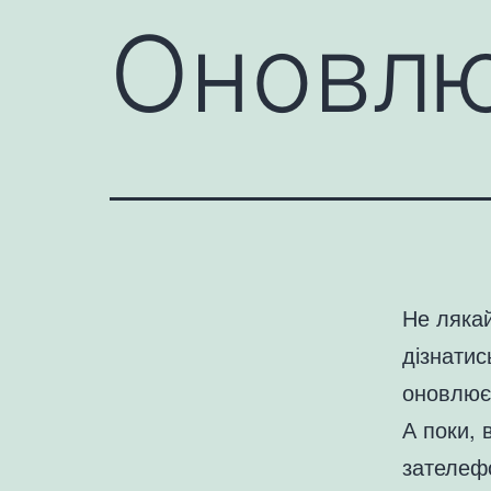
Оновлю
Не лякай
дізнатис
оновлює
А поки, 
зателефо