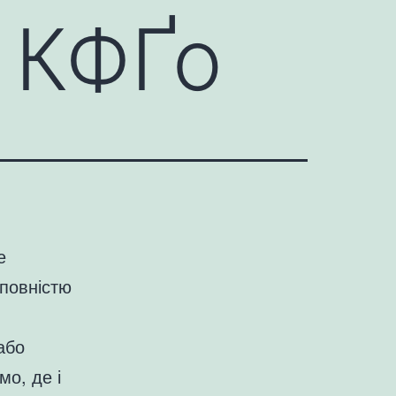
 КФҐо
е
 повністю
або
мо, де і