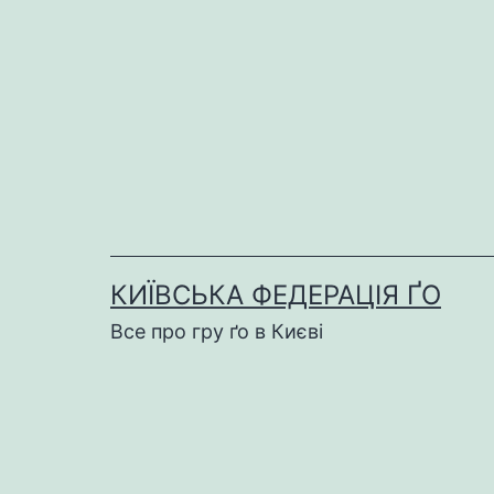
Перейти
до
вмісту
КИЇВСЬКА ФЕДЕРАЦІЯ ҐО
Все про гру ґо в Києві