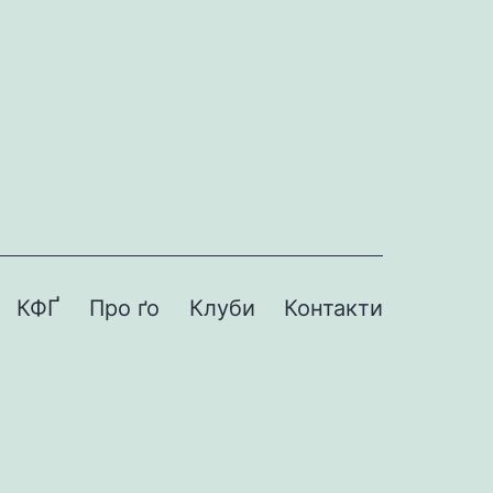
КФҐ
Про ґо
Клуби
Контакти