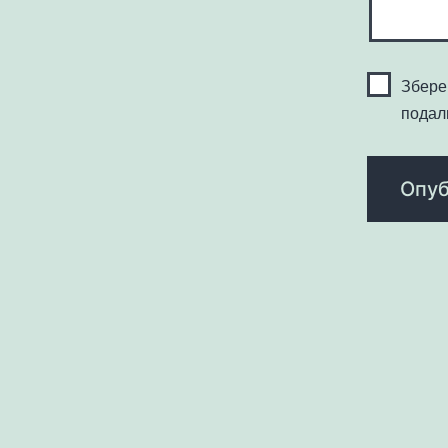
Зберег
подал