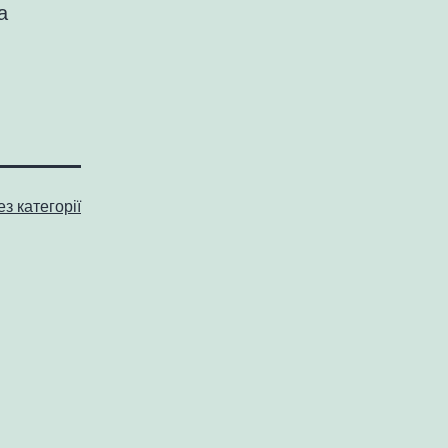
а
ез категорії