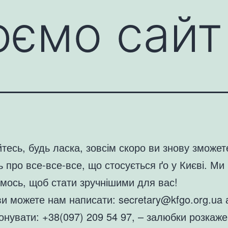
ємо сайт
тесь, будь ласка, зовсім скоро ви знову зможет
ь про все-все-все, що стосується ґо у Києві. Ми
мось, щоб стати зручнішими для вас!
ви можете нам написати: secretary@kfgo.org.ua 
нувати: +38(097) 209 54 97, – залюбки розкаже